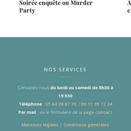
Soirée enquête ou Murder
A
Party
c
NOS SERVICES
Contactez nous
du lundi au samedi de 8h30 à
19 h30
Téléphone
:
05 64 28 67 70
/
06 11 35 72 24
Par mail
: via le formulaire de la
page contact
Mentions légales
|
Conditions générales